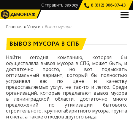
Отправить заявку
8 (812) 906-07-43
О КОМПАНИИ
Главная
»
Услуги
»
Вывоз мусора
УСЛУГИ
ВЫВОЗ МУСОРА В СПБ
ПРАЙС-ЛИСТ
НАШИ РАБОТЫ
Найти сегодня компанию, которая бы
осуществляла вывоз мусора в СПб, может быть, и
ВАКАНСИИ
достаточно просто, но вот подыскать
оптимальный вариант, который бы полностью
КОНТАКТЫ
устраивал вас по цене и качеству
предоставляемых услуг, не так-то и легко. Среди
организаций, которые предлагают вывоз мусора
в ленинградской области, достаточно много
предложений по утилизации бытового,
строительного, крупногабаритного мусора, грунта
и снега, а также отходов другого вида.