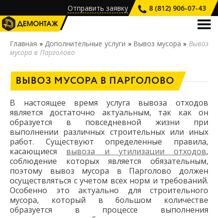
Отправить заявку
8 (812) 906-07-43
О КОМПАНИИ
Главная
»
Дополнительные услуги
»
Вывоз мусора
»
Вывоз
мусора в Парголово
УСЛУГИ
ПРАЙС-ЛИСТ
ВЫВОЗ МУСОРА В ПАРГОЛОВО
НАШИ РАБОТЫ
В настоящее время услуга вывоза отходов
ВАКАНСИИ
является достаточно актуальным, так как он
образуется в повседневной жизни при
КОНТАКТЫ
выполнении различных строительных или иных
работ. Существуют определенные правила,
касающиеся
вывоза и утилизации отходов
,
соблюдение которых является обязательным,
поэтому вывоз мусора в Парголово должен
осуществляться с учетом всех норм и требований.
Особенно это актуально для строительного
мусора, который в большом количестве
образуется в процессе выполнения