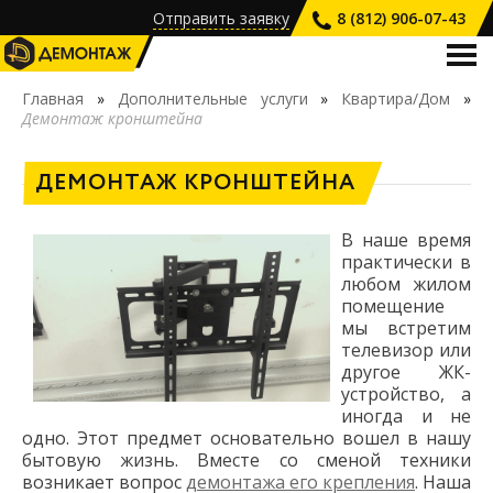
Отправить заявку
8 (812) 906-07-43
О КОМПАНИИ
Главная
»
Дополнительные услуги
»
Квартира/Дом
»
Демонтаж кронштейна
УСЛУГИ
ПРАЙС-ЛИСТ
ДЕМОНТАЖ КРОНШТЕЙНА
НАШИ РАБОТЫ
В наше время
ВАКАНСИИ
практически в
любом жилом
КОНТАКТЫ
помещение
мы встретим
телевизор или
другое ЖК-
устройство, а
иногда и не
одно. Этот предмет основательно вошел в нашу
бытовую жизнь. Вместе со сменой техники
возникает вопрос
демонтажа его крепления
. Наша