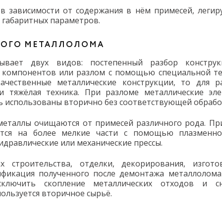
 в зависимости от содержания в нём примесей, леги
 и габаритных параметров.
НОГО МЕТАЛЛОЛОМА
ывает двух видов: постепенный разбор констру
 компонентов или разлом с помощью специальной те
ачественные металлические конструкции, то для р
и тяжёлая техника. При разломе металлические эл
ь использованы вторично без соответствующей обрабо
еталлы очищаются от примесей различного рода. Пр
ются на более мелкие части с помощью плазменн
идравлические или механические прессы.
 строительства, отделки, декорирования, изгото
сификация полученного после демонтажа металлолома
сключить скопление металлических отходов и с
пользуется вторичное сырьё.