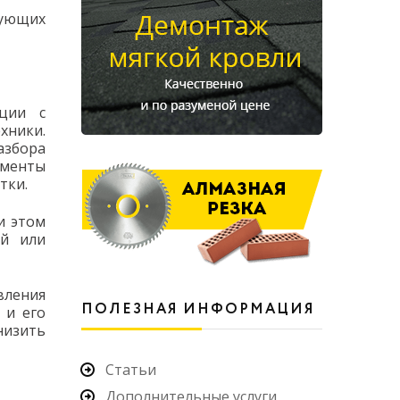
рующих
кции с
хники.
азбора
ементы
тки.
и этом
ой или
вления
ПОЛЕЗНАЯ ИНФОРМАЦИЯ
 и его
низить
Статьи
Дополнительные услуги