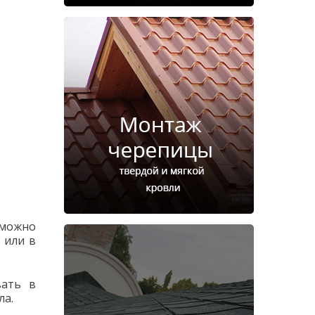
 можно
 или в
вать в
ла.