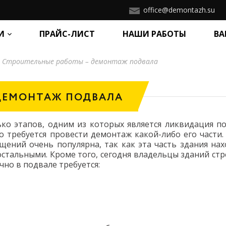
office@demontazh.su
И
ПРАЙС-ЛИСТ
НАШИ РАБОТЫ
ВА
»
Строительные работы – демонтаж подвала
 ДЕМОНТАЖ ПОДВАЛА
ько этапов, одним из которых является ликвидация по
 требуется провести демонтаж какой-либо его части. 
ний очень популярна, так как эта часть здания нах
стальными. Кроме того, сегодня владельцы зданий стр
но в подвале требуется: