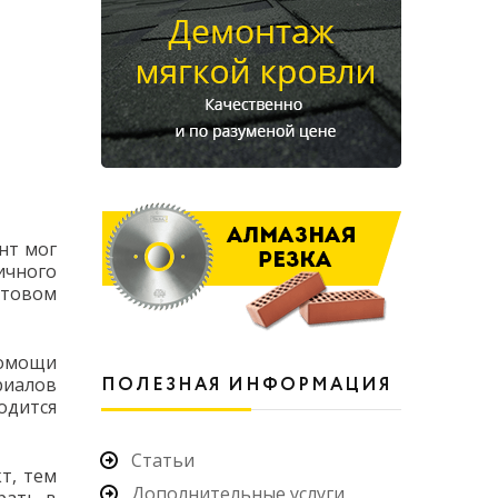
нт мог
ичного
отовом
помощи
риалов
ПОЛЕЗНАЯ ИНФОРМАЦИЯ
одится
Статьи
т, тем
Дополнительные услуги