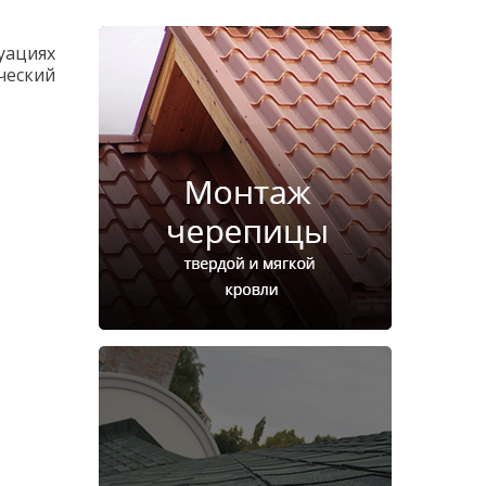
уациях
ческий