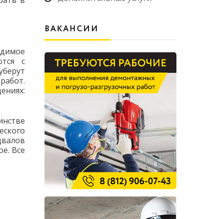
рать в
ВАКАНСИИ
одимое
ются с
уберут
работ.
ениях:
инстве
еского
двалов
е. Все