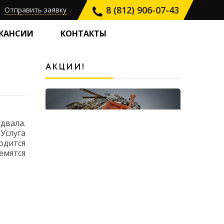
8 (812) 906-07-43
Отправить заявку
КАНСИИ
КОНТАКТЫ
АКЦИИ!
двала.
Услуга
одится
емятся