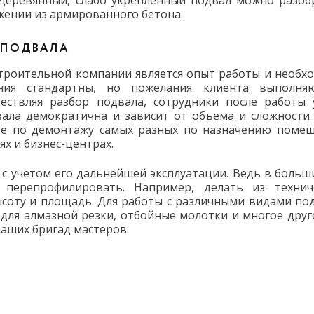
 Деревянный, слабо укрепленный подвал можно разоб
ужении из армированного бетона.
 ПОДВАЛА
строительной компании является опыт работы и необх
ния стандартны, но пожелания клиента выполня
ствляя разбор подвала, сотрудники после работы 
ала демократична и зависит от объема и сложности 
те по демонтажу самых разных по назначению помещ
х и бизнес-центрах.
с учетом его дальнейшей эксплуатации. Ведь в больш
 перепрофилировать. Например, делать из технич
ысоту и площадь. Для работы с различными видами по
для алмазной резки, отбойные молотки и многое друго
аших бригад мастеров.