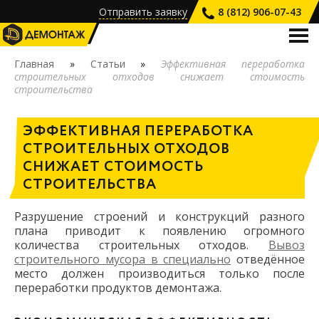
Отправить заявку
8 (812) 906-07-43
О КОМПАНИИ
Главная
»
Статьи
»
Эффективная переработка
строительных отходов снижает стоимость
УСЛУГИ
строительства
ПРАЙС-ЛИСТ
ЭФФЕКТИВНАЯ ПЕРЕРАБОТКА
НАШИ РАБОТЫ
СТРОИТЕЛЬНЫХ ОТХОДОВ
ВАКАНСИИ
СНИЖАЕТ СТОИМОСТЬ
СТРОИТЕЛЬСТВА
КОНТАКТЫ
Разрушение строений и конструкций разного
плана приводит к появлению огромного
количества строительных отходов.
Вывоз
строительного мусора в специально
отведённое
место должен производиться только после
переработки продуктов демонтажа.