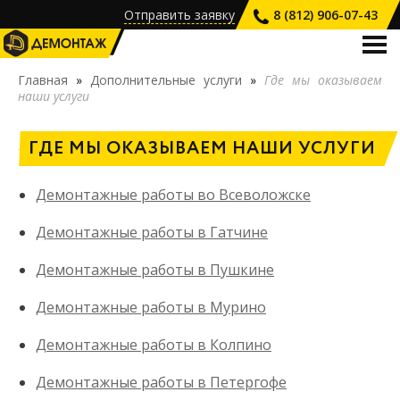
Отправить заявку
8 (812) 906-07-43
О КОМПАНИИ
Главная
»
Дополнительные услуги
»
Где мы оказываем
наши услуги
УСЛУГИ
ПРАЙС-ЛИСТ
ГДЕ МЫ ОКАЗЫВАЕМ НАШИ УСЛУГИ
НАШИ РАБОТЫ
Демонтажные работы во Всеволожске
ВАКАНСИИ
Демонтажные работы в Гатчине
КОНТАКТЫ
Демонтажные работы в Пушкине
Демонтажные работы в Мурино
Демонтажные работы в Колпино
Демонтажные работы в Петергофе